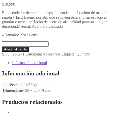
$
18.990
El encendedor de carbón colapsable enciende el carbón de manera
rápida y fácil.Diseño portátil, que se pliega para ahorrar espacio al
guardar o trasladar.Hecho de acero de alta calidad para una mayor
duración.Material: Acero Galvanizado
– Tamaño: 27×21 cms
Encendedor
de
Añadir al carrito
Carbón
SKU:
200271
Categoría:
Accesorios
Etiqueta:
Quincho
Plegable
cantidad
Información adicional
Información adicional
Peso
1,52 kg
Dimensiones
28 × 22 × 9 cm
Productos relacionados