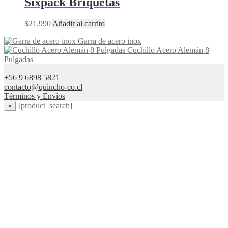
Sixpack Briquetas
$
21.990
Añadir al carrito
Garra de acero inox
Cuchillo Acero Alemán 8
Pulgadas
+56 9 6898 5821
contacto@quincho-co.cl
Términos y Envíos
[product_search]
×
0
$
0
Carrito de Compras