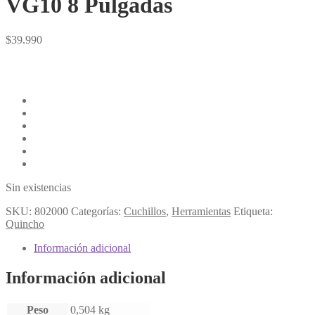
VG10 8 Pulgadas
$
39.990
Cuchillo hecho con la milenaria tecnología de las espadas Katana
japonesas.
Material Hoja: Acero de Damasco VG10
Material Mango: Acero G10 con Remaches de Cobre
Largo Cuchillo: 33.2 cms
Espesor Hoja: 2,5mm
Terminación Hoja : Tipo espejo
Peso 240g
Sin existencias
SKU:
802000
Categorías:
Cuchillos
,
Herramientas
Etiqueta:
Quincho
Información adicional
Información adicional
Peso
0,504 kg